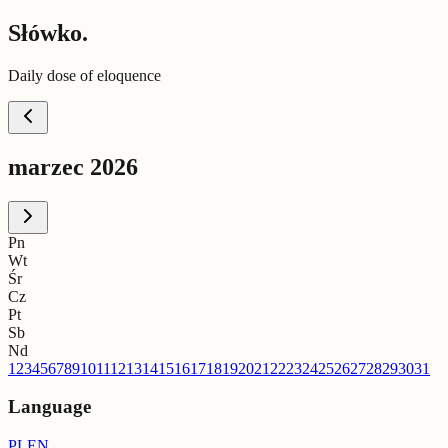
Słówko.
Daily dose of eloquence
marzec 2026
Pn
Wt
Śr
Cz
Pt
Sb
Nd
1
2
3
4
5
6
7
8
9
10
11
12
13
14
15
16
17
18
19
20
21
22
23
24
25
26
27
28
29
30
31
Language
PL
EN